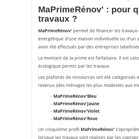
MaPrimeRénov'
: pour q
travaux ?
MaPrimeRénov'
permet de financer les travaux d
énergétique d'une maison individuelle ou d'un a
avoir été effectués par des entreprises labelli
Le montant de la prime est forfaitaire. Il est ca
écologique permis par les travaux.
Les plafonds de ressources ont été catégorisés e
revenus (des ménages les plus modestes aux mén
-
MaPrimeRénov'Bleu
-
MaPrimeRénov'Jaune
-
MaPrimeRénov'Violet
-
MaPrimeRénov'Rose
Un cinquième profil
MaPrimeRénov'
Copropriété
lorsque les travaux sont réalisés par les copropr